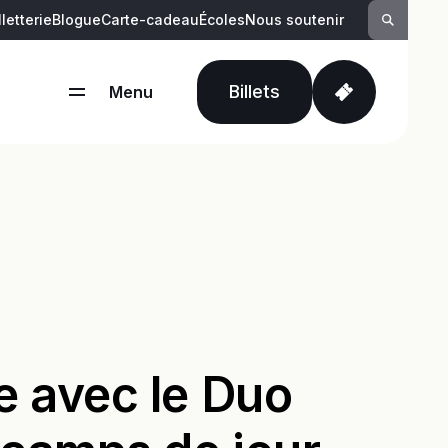
lletterie
Blogue
Carte-cadeau
Écoles
Nous soutenir
Suivez-nous :
Billets
Menu
Fermer
e avec le Duo