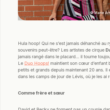
© Marie A
Hula hoop! Qui ne s’est jamais déhanché au 
souvenirs peut-être? Les artistes de cirque
Da
jamais rangé dans le placard… il tourne toujo
Le
Duo Hoops!
maintient son cœur d’enfant b
petits et grands depuis maintenant 20 ans. Il 
dans les camps de jour de Lévis, où je les ai 
Comme frère et sœur
David et Becky ne forment pas un couple dans