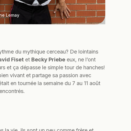
nne Lemay
rythme du mythique cerceau? De lointains
vid Fiset
et
Becky Priebe
eux, ne l’ont
urs et ça dépasse le simple tour de hanches!
ien vivant et partage sa passion avec
était en tournée la semaine du 7 au 11 août
rencontrés.
 la vie, ils sont un peu comme frère et