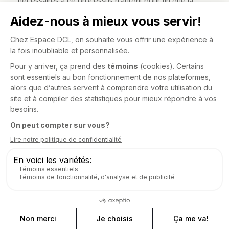
nécessaires à ce processus n’auront pour fin que la
conclusion de la transaction, et nous ne
communiquerons ces renseignements sans votre
consentement que si la loi nous l’autorise. Nous
prendrons les mesures nécessaires afin de protéger le
caractère confidentiel de ces renseignements et nous
les détruirons si la transaction n’est pas conclue ou si
leur utilisation n’est plus nécessaire aux fins de la
conclusion de la transaction.
Prière de noter que vous pourriez être amené à quitter
notre site Web en cliquant sur certains liens présents sur
notre site Web. Nous n’assumons aucune responsabilité
quant aux pratiques de confidentialité exercées par ces
autres sites et vous recommandons de lire attentivement
leurs politiques de confidentialité.
6. Vos droits
Les lois sur la protection des données vous confèrent