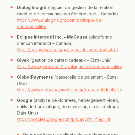
Dialog Insight
(logiciel de gestion de la relation
client et de communication électronique – Canada)
https://www.dialoginsight.com/politique-de-
confidentialite/
Eclipse Interactif inc. – MaCause
(plateforme
d’encan interactif – Canada)
https://eclipsesav.com/politique-de-confidentialite/
Givex
(gestion de cartes-cadeaux – États-Unis)
https://web.givex.com/fr/politique-de-confidentialite/
GlobalPayments
(passerelle de paiement – États-
Unis)
https://www.globalpayments.com/fr-ca/confidentialite
Google
(analyse de données, hébergement vidéo,
outils de bureautique, de marketing et de stockage –
États-Unis)
https://policies.google.com/privacy?hl=fr&gl=fr
Pour empêcher la collecte de vos données par