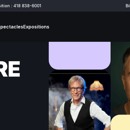
ition : 418 838-6001
Bi
soutenir
joindre
Spectacles
Expositions
RE