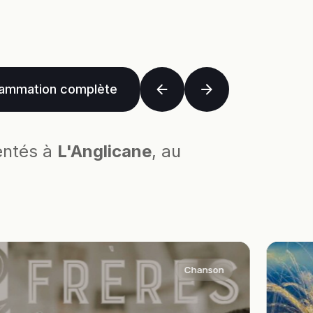
ammation complète
entés à
L'Anglicane
, au
Chanson
uvrez notre
rammation