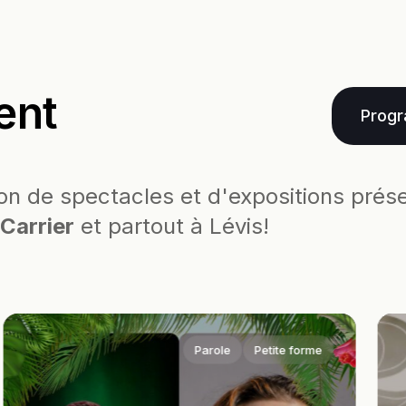
ent
Progr
on de spectacles et d'expositions prés
Carrier
et partout à Lévis!
Parole
Petite forme
Déco
prog