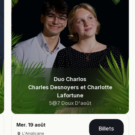
Duo Charlos
S
s Desnoyers et Charlotte
Plateau doubl
Lafortune
et T
5@7 Doux D'août
5@
Mer. 26 août
Billets
L'Anglicane