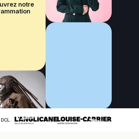
uvrez notre
rammation
e DCL.