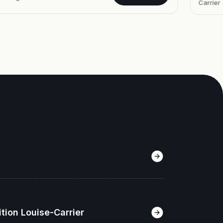
Carrier
uvrez notre
rammation
tion Louise-Carrier
0%