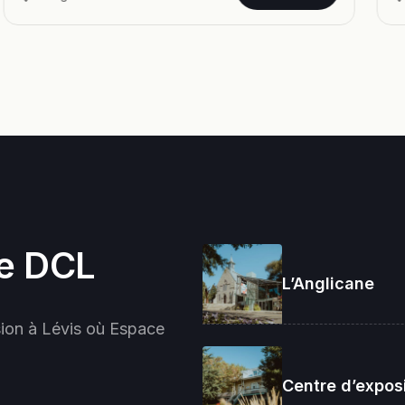
e DCL
L’Anglicane
Déco
prog
sion à Lévis où Espace
Centre d’exposi
10