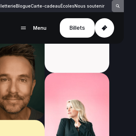
lletterie
Blogue
Carte-cadeau
Écoles
Nous soutenir
Suivez-nous :
Billets
Menu
Fermer