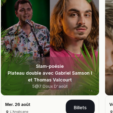
lam-poésie
e avec Gabriel Samson I
homas Valcourt
2F
7 Doux D'août
En Duo -
Ven. 11 sept.
Billets
L'Anglicane