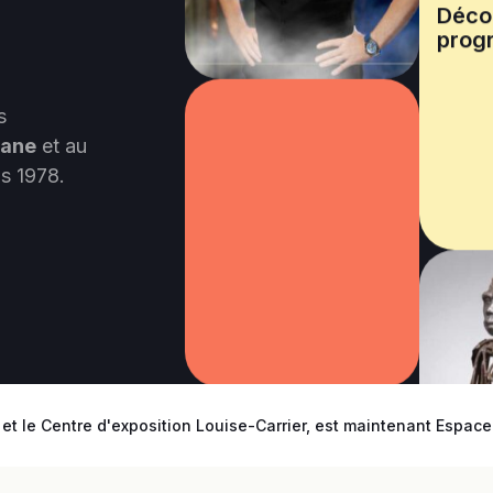
Déco
prog
s
cane
et au
s 1978.
e et le Centre d'exposition Louise-Carrier, est maintenant Espac