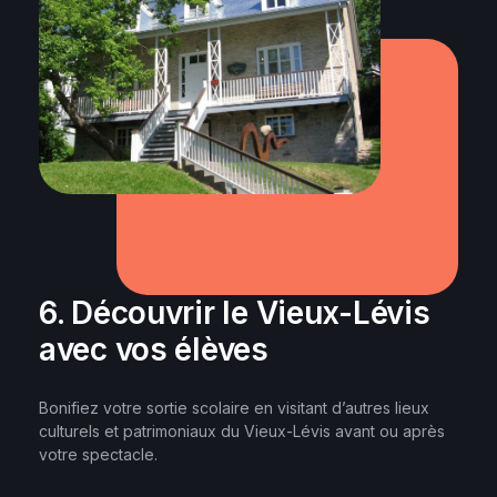
des ateliers préparatoires d’une vingtaine de
** Le nombre de gratuités
minutes.
accordées pour les
accompagnateurs d’élèves à
besoins particuliers ne peut être
Lorsque indiqué sur la fiche d’un spectacle, les
supérieur au nombre de gratuités
artistes prennent une dizaine de minutes pour
accordées pour les
accompagnateurs réguliers au
rencontrer le public et répondre aux questions
sein d’une même réservation.
après la représentation.
6. Découvrir le Vieux-Lévis
avec vos élèves
Bonifiez votre sortie scolaire en visitant d’autres lieux
culturels et patrimoniaux du Vieux-Lévis avant ou après
votre spectacle.