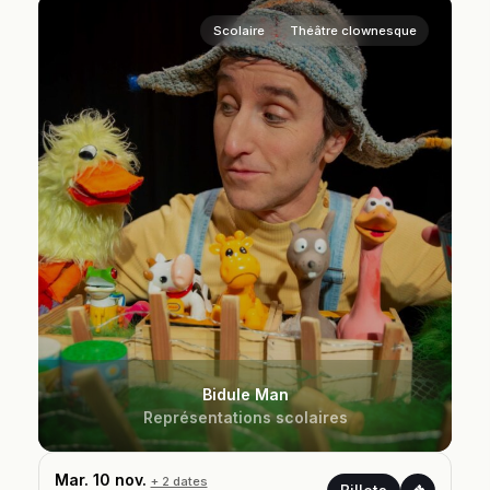
Scolaire
Théâtre clownesque
Bidule Man
Représentations scolaires
Mar. 10 nov.
+ 2 dates