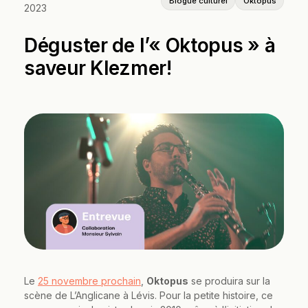
Blogue culturel
Oktopus
2023
Déguster de l’« Oktopus » à
saveur Klezmer!
Le
25 novembre prochain
,
Oktopus
se produira sur la
scène de L’Anglicane à Lévis. Pour la petite histoire, ce