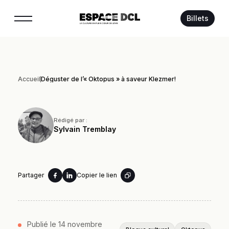
Suivez-nous :
Billets
Accueil
Déguster de l’« Oktopus » à saveur Klezmer!
Rédigé par :
Sylvain Tremblay
Partager
Copier le lien
Publié le 14 novembre