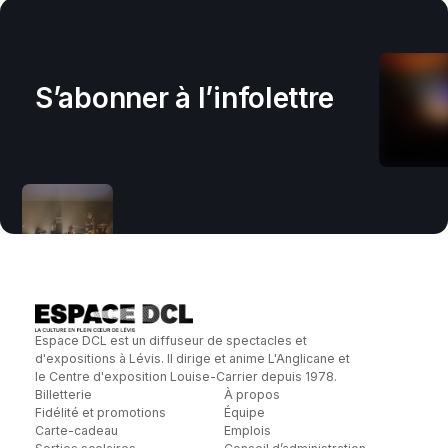
S’abonner à l’infolettre
Espace DCL est un diffuseur de spectacles et
d'expositions à Lévis. Il dirige et anime L'Anglicane et
le Centre d'exposition Louise-Carrier depuis 1978.
Billetterie
À propos
Fidélité et promotions
Équipe
Carte-cadeau
Emplois