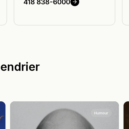
418
838-6000
endrier
Humour