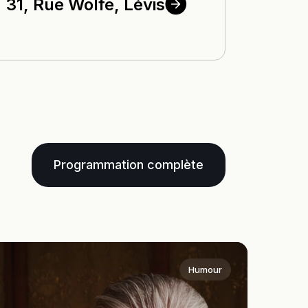
31, Rue Wolfe,
Lévis
Programmation complète
Humour