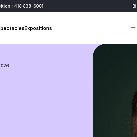
ition : 418 838-6001
Bi
soutenir
joindre
Spectacles
Expositions
2026