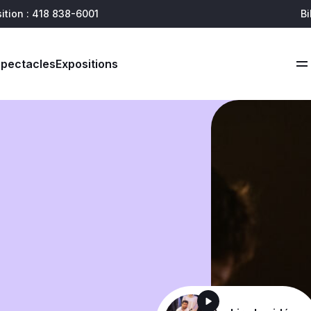
ition : 418 838-6001
Bi
soutenir
joindre
Spectacles
Expositions