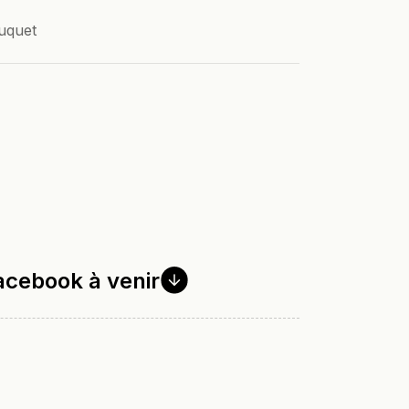
uquet
acebook à
venir