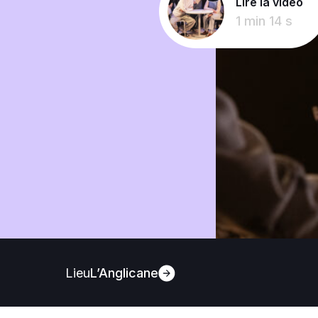
Lire la vidéo
1 min 14 s
Lieu
L’Anglicane