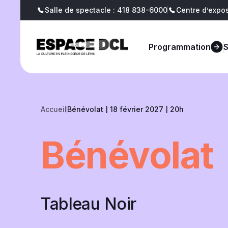
Salle de spectacle : 418 838-6000
Centre d’expos
Billetterie
Blogue
Programmation
Accueil
Bénévolat | 18 février 2027 | 20h
Bénévolat
Tableau Noir